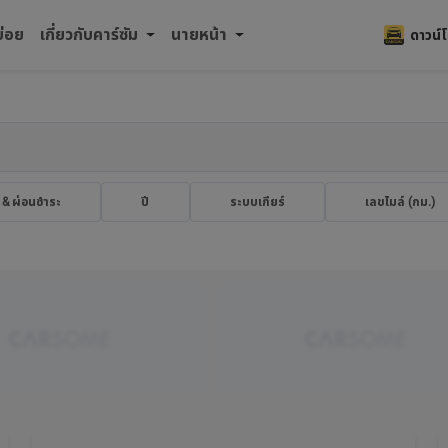
บ่อย
เกี่ยวกับคาร์ซัม
นายหน้า
ดาวน์
 & ผ่อนชำระ
ปี
ระบบเกียร์
เลขไมล์ (กม.​)