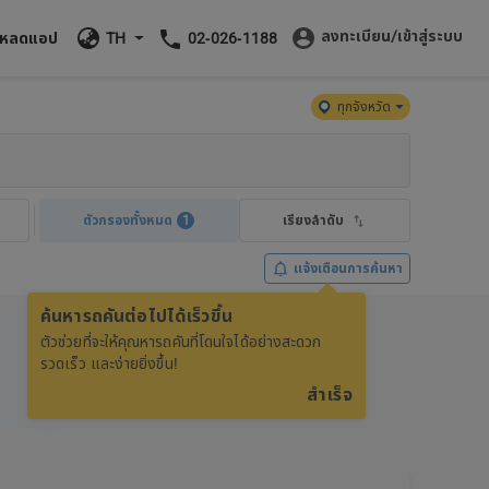
ลงทะเบียน/เข้าสู่ระบบ
โหลดแอป
TH
02-026-1188
ทุกจังหวัด
ตัวกรองทั้งหมด
1
เรียงลำดับ
แจ้งเตือนการค้นหา
ค้นหารถคันต่อไปได้เร็วขึ้น
ตัวช่วยที่จะให้คุณหารถคันที่โดนใจได้อย่างสะดวก
รวดเร็ว และง่ายยิ่งขึ้น!
สำเร็จ