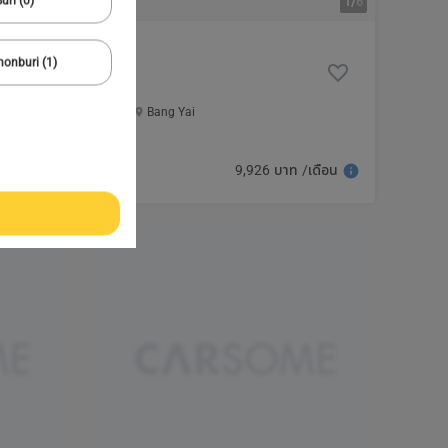
uri (0)
1/
6
onburi (1)
2020 Honda
JAZZ RS+ 1.5
80,227 กม.
Automatic
Bang Yai
509,000
9,926 บาท /เดือน
บาท