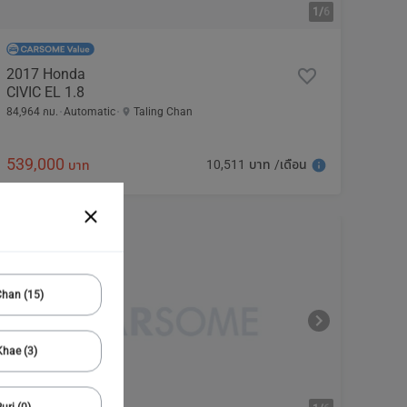
1/
6
2017 Honda
CIVIC EL 1.8
84,964 กม.
Automatic
Taling Chan
539,000
10,511 บาท /เดือน
บาท
Chan (15)
hae (3)