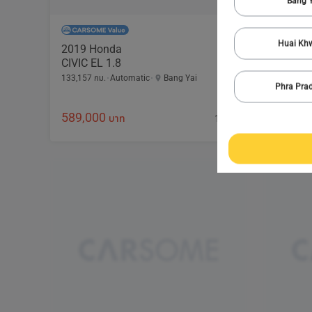
Bang Y
1/
6
Huai Kh
2019 Honda
CIVIC EL 1.8
133,157 กม.
Automatic
Bang Yai
Phra Pra
589,000
11,486 บาท /เดือน
บาท