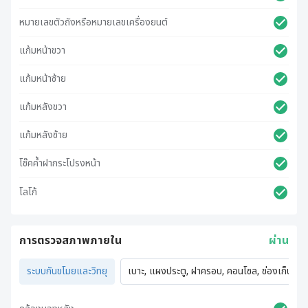
หมายเลขตัวถังหรือหมายเลขเครื่องยนต์
แก้มหน้าขวา
แก้มหน้าซ้าย
แก้มหลังขวา
แก้มหลังซ้าย
โช๊คค้ำฝากระโปรงหน้า
โลโก้
การตรวจสภาพภายใน
ผ่าน
ระบบกันขโมยและวิทยุ
เบาะ, แผงประตู, ฝาครอบ, คอนโซล, ช่องเก็บของ,