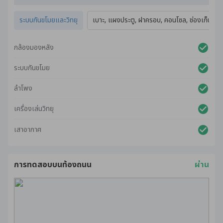
การทำความสะอาดภายในรถ
การตรวจสภาพภายในและการปรับสภาพทั้งหมดดำเนินการตาม
ระบบกันขโมยและวิทยุ
เบาะ, แผงประตู, ฝาครอบ, คอนโซล, ช่องเก็บของ,
มาตรฐานการรับประกันคุณภาพจาก CARSOME
กล้องมองหลัง
ระบบกันขโมย
ลำโพง
เครื่องเล่นวิทยุ
เสาอากาศ
การทดสอบบนท้องถนน
ผ่าน