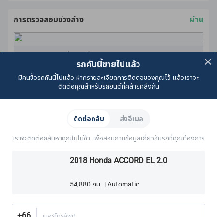
การตรวจสอบช่วงล่าง
ผ่าน
มาตรฐานการรับประกันคุณภาพ CARSOME
รถคันนี้ขายไปแล้ว
เราดําเนินการตรวจสอบช่วงล่างเพื่อให้แน่ใจว่าปราศจาก:
ของเหลวที่มองเห็นได้
มีคนซื้อรถคันนี้ไปแล้ว ฝากรายละเอียดการติดต่อของคุณไว้ แล้วเราจะ
ติดต่อคุณสำหรับรถยนต์ที่คล้ายคลึงกัน
ส่วนประกอบที่หลวม
น้ำมันรั่ว
สนิม
เรียนรู้เพิ่มเติม
ความเสียหายอื่น ๆ ที่มองเห็นได้
ติดต่อกลับ
ส่งอีเมล
เราตรวจสอบให้แน่ใจว่าสลักเกลียวทั้งหมดแน่นดีแล้ว
เบรค
ระบบระบายความร้อน
ระบบไฟฟ้า
เครื่องยนต์
ระบบ
ส่วนประกอบเหล่านี้ยังได้รับการรับรองตามมาตรฐานการรับ
เราจะติดต่อกลับหาคุณในไม่ช้า เพื่อสอบถามข้อมูลเกี่ยวกับรถที่คุณต้องการ
ประกันคุณภาพ CARSOME:
ระบบระบายความร้อน
2018 Honda ACCORD EL 2.0
ท่อและสาย
ระบบไฟฟ้า
ระบบไอเสีย
ผ้าเบรคหน้า
ระบบเกียร์
54,880 กม. | Automatic
เพลา
ผ้าเบรคหลัง
เฟืองท้าย
ระบบกันสะเทือน
+66
เบอร์โทรศัพท์