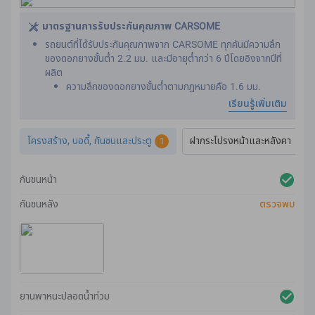
นี่เป็นสิ่งสําคัญ เนื่องจากเข็มขัดนิรภัยได้รับการออกแบบให้ทํา
งานได้อย่างมีประสิทธิภาพ เราต้องการตรวจให้แน่ใจว่ารถคันใหม่
มาตรฐานการรับประกันคุณภาพ CARSOME
ของคุณไม่เคยผ่านอุบัติเหตุหนักมาก่อน
รถยนต์ที่ได้รับประกันคุณภาพจาก CARSOME ทุกคันมีความลึก
ของดอกยางขั้นต่ำ 2.2 มม. และมีอายุต่ำกว่า 6 ปีโดยอิงจากปีที่
ผลิต
ความลึกของดอกยางขั้นต่ําตามกฎหมายคือ 1.6 มม.
เราดําเนินการตรวจสภาพทั่วทั้งภายนอกรถ เพื่อให้แน่ใจว่าเป็นไป
เรียนรู้เพิ่มเติม
ตามมาตรฐานสูงสุด
ร่องรอยใด ๆ บนพื้นผิวของตัวถังจะได้รับการปรับสภาพใหม่ อิง
โครงสร้าง, บอดี้, กันชนและประตู
ฝากระโปรงหน้าและหลังคา
1
จากแนวทางของเรา
รถมาพร้อมการรับประกันตัวเครื่องและสี 2 ปีเต็ม
นอกจากนี้ เรายังตรวจสภาพระบบไฟส่องสว่าง แผงตัวถัง
กันชนหน้า
กันชน กระจก และหน้าต่างของรถ เพื่อให้แน่ใจว่าเป็นไปตาม
มาตรฐานการรับประกันคุณภาพจาก CARSOME
กันชนหลัง
ตรวจพบ
ยานพาหนะปลอดน้ําท่วม