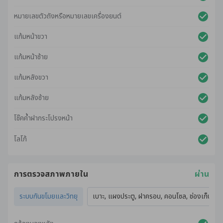
หมายเลขตัวถังหรือหมายเลขเครื่องยนต์
แก้มหน้าขวา
แก้มหน้าซ้าย
แก้มหลังขวา
แก้มหลังซ้าย
โช๊คค้ำฝากระโปรงหน้า
โลโก้
การตรวจสภาพภายใน
ผ่าน
ระบบกันขโมยและวิทยุ
เบาะ, แผงประตู, ฝาครอบ, คอนโซล, ช่องเก็บของ,