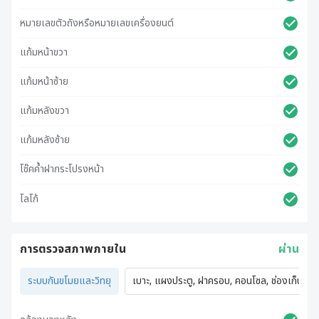
หมายเลขตัวถังหรือหมายเลขเครื่องยนต์
แก้มหน้าขวา
แก้มหน้าซ้าย
แก้มหลังขวา
แก้มหลังซ้าย
โช๊คค้ำฝากระโปรงหน้า
โลโก้
การตรวจสภาพภายใน
ผ่าน
ระบบกันขโมยและวิทยุ
เบาะ, แผงประตู, ฝาครอบ, คอนโซล, ช่องเก็บของ,