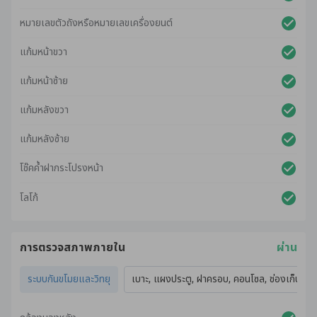
หมายเลขตัวถังหรือหมายเลขเครื่องยนต์
แก้มหน้าขวา
แก้มหน้าซ้าย
แก้มหลังขวา
แก้มหลังซ้าย
โช๊คค้ำฝากระโปรงหน้า
โลโก้
การตรวจสภาพภายใน
ผ่าน
ระบบกันขโมยและวิทยุ
เบาะ, แผงประตู, ฝาครอบ, คอนโซล, ช่องเก็บของ,