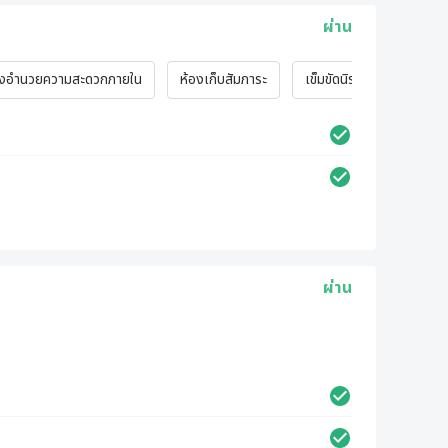
ผ่าน
ิ่งอำนวยความสะดวกภายใน
ห้องเก็บสัมภาระ
เข็มขัดนิรภัย
ซันรูฟ
ผ่าน