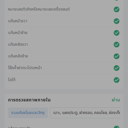
หมายเลขตัวถังหรือหมายเลขเครื่องยนต์
แก้มหน้าขวา
แก้มหน้าซ้าย
แก้มหลังขวา
แก้มหลังซ้าย
โช๊คค้ำฝากระโปรงหน้า
โลโก้
การตรวจสภาพภายใน
ผ่าน
ระบบกันขโมยและวิทยุ
เบาะ, แผงประตู, ฝาครอบ, คอนโซล, ช่องเก็บของ,