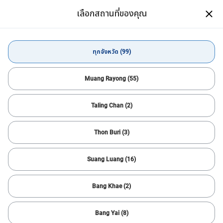
เลือกสถานที่ของคุณ
เปิด
แอปที่ช่วยให้คุณซื้อ-ขายรถมือสอง
ได้ง่าย สะดวกสบายกว่าเดิม
ดาวน์โหลดแอป
ทุกจังหวัด (99)
ซื้อรถยนต์
Isuzu
ทุกจังหวัด
Muang Rayong (55)
Taling Chan (2)
ตัวกรองทั้งหมด
1
เรียงลำดับ
Thon Buri (3)
ตั้งค่าใหม่
Isuzu
แจ้งเตือนการค้นหา
Suang Luang (16)
ค้นหารถคันต่อไปได้เร็วขึ้น
ตัวช่วยที่จะให้คุณหารถคันที่โดนใจได้อย่างสะดวก รวดเร็ว และง่ายยิ่ง
Bang Khae (2)
ขึ้น!
สำเร็จ
Bang Yai (8)