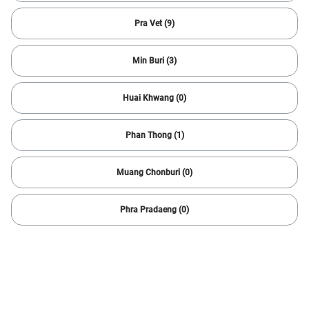
99 ผลลัพธ์
Pra Vet (9)
Min Buri (3)
Huai Khwang (0)
Phan Thong (1)
Muang Chonburi (0)
1/
6
Phra Pradaeng (0)
2021 Isuzu
MU-X ACTIVE 1.9
86,451 กม.
Automatic
Muang Rayong
865,000
16,868 บาท /เดือน
บาท