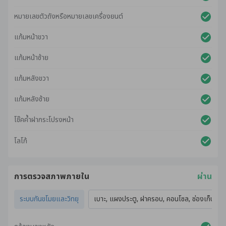
หมายเลขตัวถังหรือหมายเลขเครื่องยนต์
แก้มหน้าขวา
แก้มหน้าซ้าย
แก้มหลังขวา
แก้มหลังซ้าย
โช๊คค้ำฝากระโปรงหน้า
โลโก้
การตรวจสภาพภายใน
ผ่าน
ระบบกันขโมยและวิทยุ
เบาะ, แผงประตู, ฝาครอบ, คอนโซล, ช่องเก็บของ,