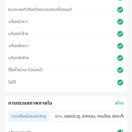
หมายเลขตัวถังหรือหมายเลขเครื่องยนต์
แก้มหน้าขวา
แก้มหน้าซ้าย
แก้มหลังขวา
แก้มหลังซ้าย
โช๊คค้ำฝากระโปรงหน้า
โลโก้
การตรวจสภาพภายใน
ผ่าน
ระบบกันขโมยและวิทยุ
เบาะ, แผงประตู, ฝาครอบ, คอนโซล, ช่องเก็บของ,