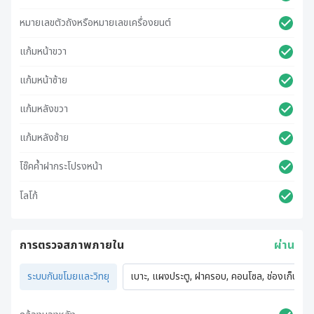
หมายเลขตัวถังหรือหมายเลขเครื่องยนต์
แก้มหน้าขวา
แก้มหน้าซ้าย
แก้มหลังขวา
แก้มหลังซ้าย
โช๊คค้ำฝากระโปรงหน้า
โลโก้
การตรวจสภาพภายใน
ผ่าน
ระบบกันขโมยและวิทยุ
เบาะ, แผงประตู, ฝาครอบ, คอนโซล, ช่องเก็บของ,