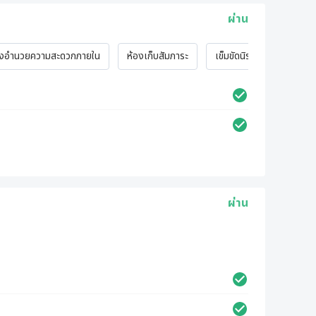
ผ่าน
ิ่งอำนวยความสะดวกภายใน
ห้องเก็บสัมภาระ
เข็มขัดนิรภัย
ซันรูฟ
ผ่าน