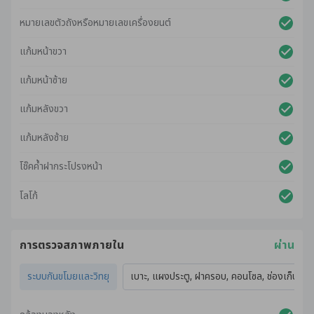
หมายเลขตัวถังหรือหมายเลขเครื่องยนต์
แก้มหน้าขวา
แก้มหน้าซ้าย
แก้มหลังขวา
แก้มหลังซ้าย
โช๊คค้ำฝากระโปรงหน้า
โลโก้
การตรวจสภาพภายใน
ผ่าน
ระบบกันขโมยและวิทยุ
เบาะ, แผงประตู, ฝาครอบ, คอนโซล, ช่องเก็บของ,