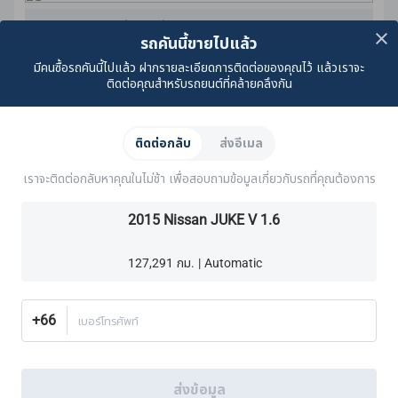
มาตรฐานการรับประกันคุณภาพ CARSOME
รถคันนี้ขายไปแล้ว
เราดําเนินการตรวจสอบช่วงล่างเพื่อให้แน่ใจว่าปราศจาก:
ของเหลวที่มองเห็นได้
มีคนซื้อรถคันนี้ไปแล้ว ฝากรายละเอียดการติดต่อของคุณไว้ แล้วเราจะ
ติดต่อคุณสำหรับรถยนต์ที่คล้ายคลึงกัน
ส่วนประกอบที่หลวม
น้ำมันรั่ว
สนิม
เรียนรู้เพิ่มเติม
ความเสียหายอื่น ๆ ที่มองเห็นได้
ติดต่อกลับ
ส่งอีเมล
เราตรวจสอบให้แน่ใจว่าสลักเกลียวทั้งหมดแน่นดีแล้ว
เบรค
ระบบระบายความร้อน
ระบบไฟฟ้า
เครื่องยนต์
ระบบ
ส่วนประกอบเหล่านี้ยังได้รับการรับรองตามมาตรฐานการรับ
เราจะติดต่อกลับหาคุณในไม่ช้า เพื่อสอบถามข้อมูลเกี่ยวกับรถที่คุณต้องการ
ประกันคุณภาพ CARSOME:
ระบบระบายความร้อน
2015 Nissan JUKE V 1.6
ท่อและสาย
ระบบไฟฟ้า
ระบบไอเสีย
ผ้าเบรคหน้า
ระบบเกียร์
127,291 กม. | Automatic
เพลา
ผ้าเบรคหลัง
เฟืองท้าย
ระบบกันสะเทือน
+66
เบอร์โทรศัพท์
พวงมาลัย
ศูนย์ล้อ
เราตรวจสอบให้มั่นใจว่าผ้าเบรกทั้งหมดมีความหนาขั้นต่ำ 4.0 มม.
ความหนาขั้นต่ำสำหรับผ้าเบรกคือ 2.0 มม.
ส่งข้อมูล