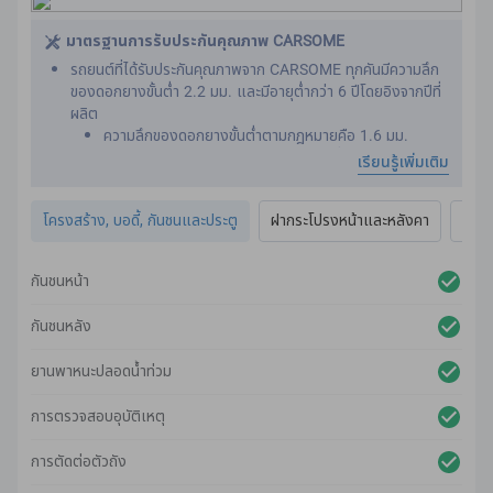
นี่เป็นสิ่งสําคัญ เนื่องจากเข็มขัดนิรภัยได้รับการออกแบบให้ทํา
งานได้อย่างมีประสิทธิภาพ เราต้องการตรวจให้แน่ใจว่ารถคันใหม่
มาตรฐานการรับประกันคุณภาพ CARSOME
ของคุณไม่เคยผ่านอุบัติเหตุหนักมาก่อน
รถยนต์ที่ได้รับประกันคุณภาพจาก CARSOME ทุกคันมีความลึก
ของดอกยางขั้นต่ำ 2.2 มม. และมีอายุต่ำกว่า 6 ปีโดยอิงจากปีที่
ผลิต
ความลึกของดอกยางขั้นต่ําตามกฎหมายคือ 1.6 มม.
เราดําเนินการตรวจสภาพทั่วทั้งภายนอกรถ เพื่อให้แน่ใจว่าเป็นไป
เรียนรู้เพิ่มเติม
ตามมาตรฐานสูงสุด
ร่องรอยใด ๆ บนพื้นผิวของตัวถังจะได้รับการปรับสภาพใหม่ อิง
โครงสร้าง, บอดี้, กันชนและประตู
ฝากระโปรงหน้าและหลังคา
ไฟภ
จากแนวทางของเรา
รถมาพร้อมการรับประกันตัวเครื่องและสี 2 ปีเต็ม
นอกจากนี้ เรายังตรวจสภาพระบบไฟส่องสว่าง แผงตัวถัง
กันชนหน้า
กันชน กระจก และหน้าต่างของรถ เพื่อให้แน่ใจว่าเป็นไปตาม
มาตรฐานการรับประกันคุณภาพจาก CARSOME
กันชนหลัง
ยานพาหนะปลอดน้ําท่วม
การตรวจสอบอุบัติเหตุ
การตัดต่อตัวถัง