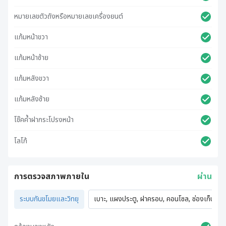
หมายเลขตัวถังหรือหมายเลขเครื่องยนต์
แก้มหน้าขวา
แก้มหน้าซ้าย
แก้มหลังขวา
แก้มหลังซ้าย
โช๊คค้ำฝากระโปรงหน้า
โลโก้
การตรวจสภาพภายใน
ผ่าน
ระบบกันขโมยและวิทยุ
เบาะ, แผงประตู, ฝาครอบ, คอนโซล, ช่องเก็บของ,