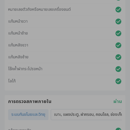
หมายเลขตัวถังหรือหมายเลขเครื่องยนต์
แก้มหน้าขวา
แก้มหน้าซ้าย
แก้มหลังขวา
แก้มหลังซ้าย
โช๊คค้ำฝากระโปรงหน้า
โลโก้
การตรวจสภาพภายใน
ผ่าน
ระบบกันขโมยและวิทยุ
เบาะ, แผงประตู, ฝาครอบ, คอนโซล, ช่องเก็บของ,