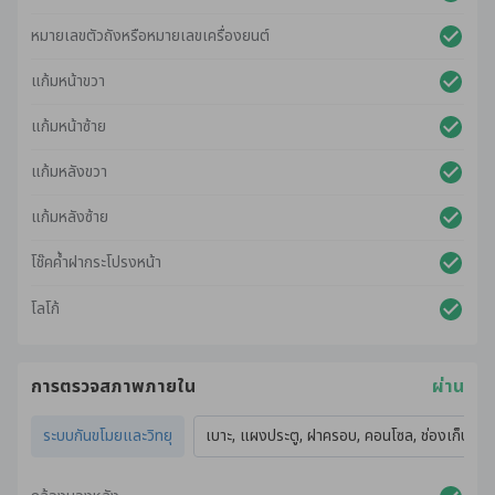
หมายเลขตัวถังหรือหมายเลขเครื่องยนต์
แก้มหน้าขวา
แก้มหน้าซ้าย
แก้มหลังขวา
แก้มหลังซ้าย
โช๊คค้ำฝากระโปรงหน้า
โลโก้
การตรวจสภาพภายใน
ผ่าน
ระบบกันขโมยและวิทยุ
เบาะ, แผงประตู, ฝาครอบ, คอนโซล, ช่องเก็บของ,