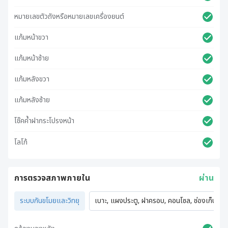
หมายเลขตัวถังหรือหมายเลขเครื่องยนต์
แก้มหน้าขวา
แก้มหน้าซ้าย
แก้มหลังขวา
แก้มหลังซ้าย
โช๊คค้ำฝากระโปรงหน้า
โลโก้
การตรวจสภาพภายใน
ผ่าน
ระบบกันขโมยและวิทยุ
เบาะ, แผงประตู, ฝาครอบ, คอนโซล, ช่องเก็บของ,