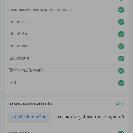
หมายเลขตัวถังหรือหมายเลขเครื่องยนต์
แก้มหน้าขวา
แก้มหน้าซ้าย
แก้มหลังขวา
แก้มหลังซ้าย
โช๊คค้ำฝากระโปรงหน้า
โลโก้
การตรวจสภาพภายใน
ผ่าน
ระบบกันขโมยและวิทยุ
เบาะ, แผงประตู, ฝาครอบ, คอนโซล, ช่องเก็บของ,