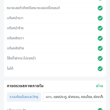
หมายเลขตัวถังหรือหมายเลขเครื่องยนต์
แก้มหน้าขวา
แก้มหน้าซ้าย
แก้มหลังขวา
แก้มหลังซ้าย
โช๊คค้ำฝากระโปรงหน้า
โลโก้
การตรวจสภาพภายใน
ผ่าน
ระบบกันขโมยและวิทยุ
เบาะ, แผงประตู, ฝาครอบ, คอนโซล, ช่องเก็บของ,