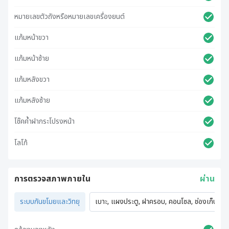
หมายเลขตัวถังหรือหมายเลขเครื่องยนต์
แก้มหน้าขวา
แก้มหน้าซ้าย
แก้มหลังขวา
แก้มหลังซ้าย
โช๊คค้ำฝากระโปรงหน้า
โลโก้
การตรวจสภาพภายใน
ผ่าน
ระบบกันขโมยและวิทยุ
เบาะ, แผงประตู, ฝาครอบ, คอนโซล, ช่องเก็บของ,