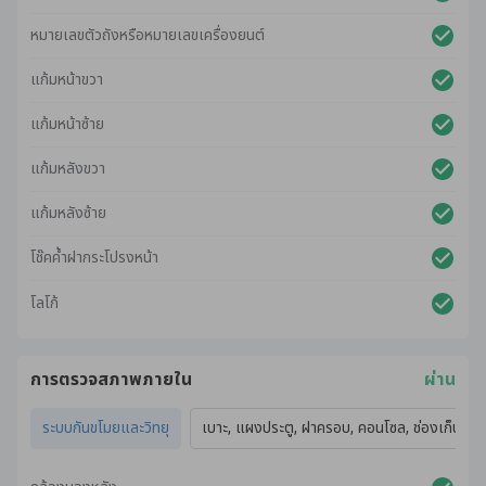
หมายเลขตัวถังหรือหมายเลขเครื่องยนต์
แก้มหน้าขวา
แก้มหน้าซ้าย
แก้มหลังขวา
แก้มหลังซ้าย
โช๊คค้ำฝากระโปรงหน้า
โลโก้
การตรวจสภาพภายใน
ผ่าน
ระบบกันขโมยและวิทยุ
เบาะ, แผงประตู, ฝาครอบ, คอนโซล, ช่องเก็บของ,