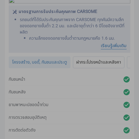
นี่เป็นสิ่งสําคัญ เนื่องจากเข็มขัดนิรภัยได้รับการออกแบบให้ทํา
งานได้อย่างมีประสิทธิภาพ เราต้องการตรวจให้แน่ใจว่ารถคันใหม่
มาตรฐานการรับประกันคุณภาพ CARSOME
ของคุณไม่เคยผ่านอุบัติเหตุหนักมาก่อน
รถยนต์ที่ได้รับประกันคุณภาพจาก CARSOME ทุกคันมีความลึก
ของดอกยางขั้นต่ำ 2.2 มม. และมีอายุต่ำกว่า 6 ปีโดยอิงจากปีที่
ผลิต
ความลึกของดอกยางขั้นต่ําตามกฎหมายคือ 1.6 มม.
เราดําเนินการตรวจสภาพทั่วทั้งภายนอกรถ เพื่อให้แน่ใจว่าเป็นไป
เรียนรู้เพิ่มเติม
ตามมาตรฐานสูงสุด
ร่องรอยใด ๆ บนพื้นผิวของตัวถังจะได้รับการปรับสภาพใหม่ อิง
โครงสร้าง, บอดี้, กันชนและประตู
ฝากระโปรงหน้าและหลังคา
ไฟภ
จากแนวทางของเรา
รถมาพร้อมการรับประกันตัวเครื่องและสี 2 ปีเต็ม
นอกจากนี้ เรายังตรวจสภาพระบบไฟส่องสว่าง แผงตัวถัง
กันชนหน้า
กันชน กระจก และหน้าต่างของรถ เพื่อให้แน่ใจว่าเป็นไปตาม
มาตรฐานการรับประกันคุณภาพจาก CARSOME
กันชนหลัง
ยานพาหนะปลอดน้ําท่วม
การตรวจสอบอุบัติเหตุ
การตัดต่อตัวถัง