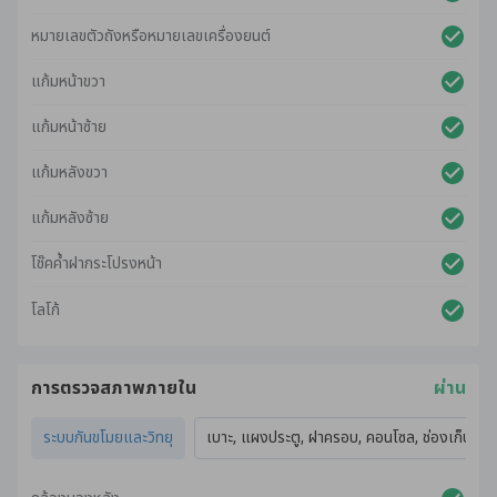
หมายเลขตัวถังหรือหมายเลขเครื่องยนต์
แก้มหน้าขวา
แก้มหน้าซ้าย
แก้มหลังขวา
แก้มหลังซ้าย
โช๊คค้ำฝากระโปรงหน้า
โลโก้
การตรวจสภาพภายใน
ผ่าน
ระบบกันขโมยและวิทยุ
เบาะ, แผงประตู, ฝาครอบ, คอนโซล, ช่องเก็บของ,