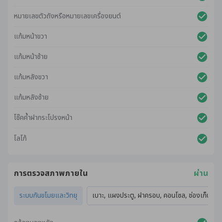
หมายเลขตัวถังหรือหมายเลขเครื่องยนต์
แก้มหน้าขวา
แก้มหน้าซ้าย
แก้มหลังขวา
แก้มหลังซ้าย
โช๊คค้ำฝากระโปรงหน้า
โลโก้
การตรวจสภาพภายใน
ผ่าน
ระบบกันขโมยและวิทยุ
เบาะ, แผงประตู, ฝาครอบ, คอนโซล, ช่องเก็บของ,