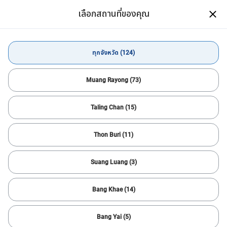
ดาวน์โหลดแอป CARSOME
เลือกสถานที่ของคุณ
เปิด
ซื้อรถมือสองสภาพดีได้ง่ายๆ สะดวก
สบายผ่านมือถือ
ดาวน์โหลดแอป
ทุกจังหวัด (124)
ซื้อรถยนต์
ทุกจังหวัด
Muang Rayong (73)
Taling Chan (15)
ตัวกรองทั้งหมด
3
เรียงลำดับ
Thon Buri (11)
ตั้งค่าใหม่
รถซีดาน
รถแฮทช์แบค
ต่ำกว่า 500,000 บาท
แจ้งเตือนการค้นหา
Suang Luang (3)
ค้นหารถคันต่อไปได้เร็วขึ้น
ตัวช่วยที่จะให้คุณหารถคันที่โดนใจได้อย่างสะดวก รวดเร็ว และง่ายยิ่ง
Bang Khae (14)
ขึ้น!
สำเร็จ
Bang Yai (5)