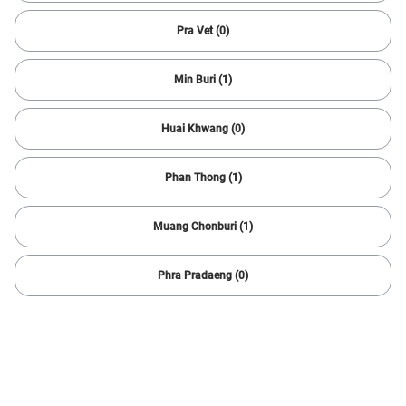
124 ผลลัพธ์
Pra Vet (0)
Min Buri (1)
Huai Khwang (0)
Phan Thong (1)
Muang Chonburi (1)
1/
6
Phra Pradaeng (0)
2013 Honda
JAZZ HYBRID 1.3
35,336 กม.
Automatic
Taling Chan
299,000
5,831 บาท /เดือน
บาท