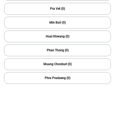
2 result(s)
Pra Vet (0)
Min Buri (0)
Huai Khwang (0)
Phan Thong (0)
Muang Chonburi (0)
1/
6
Phra Pradaeng (0)
2017 Hyundai
H1 DELUXE 2.5
91,997 km
Automatic
Taling Chan
758,000
14,781 baht /mo
baht