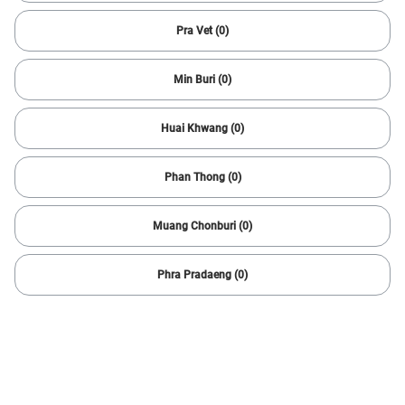
3 result(s)
Pra Vet (0)
Min Buri (0)
Huai Khwang (0)
Phan Thong (0)
Muang Chonburi (0)
1/
6
Phra Pradaeng (0)
2017 Hyundai
GRAND STAREX VIP 2.5
120,000 km
Automatic
Bang Khae
889,000
17,336 baht /mo
baht