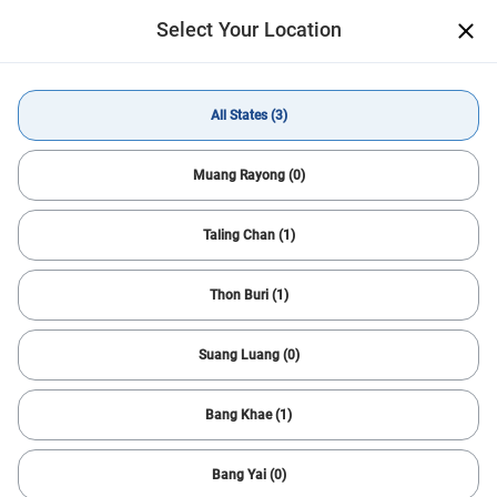
Select Your Location
เปิด
แอปที่ช่วยให้คุณซื้อ-ขายรถมือสอง
ได้ง่าย สะดวกสบายกว่าเดิม
Get App
All States (3)
Buy Car
Hyundai
All States
Muang Rayong (0)
Taling Chan (1)
All Filters
1
Sort
Thon Buri (1)
Reset
Hyundai
Help Me Search
Suang Luang (0)
Find Your Next Car Quickly
We’ll help you find cars matching your criteria. It’s fast,
Bang Khae (1)
simple and easy!
Got It!
Bang Yai (0)