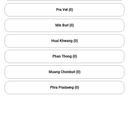
4 result(s)
Pra Vet (0)
Min Buri (0)
Huai Khwang (0)
Phan Thong (0)
Muang Chonburi (0)
1/
6
Phra Pradaeng (0)
2011 Nissan
TEANA 200 XL 2.0
269,466 km
Automatic
Muang Rayong
199,000
3,881 baht /mo
baht