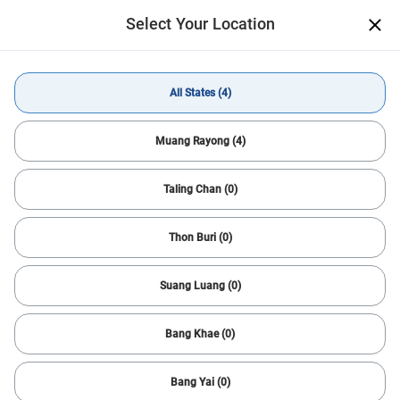
Select Your Location
เปิด
แอปที่ช่วยให้คุณซื้อ-ขายรถมือสอง
ได้ง่าย สะดวกสบายกว่าเดิม
Get App
All States (4)
Buy Car
Nissan
TEANA
All States
Muang Rayong (4)
Taling Chan (0)
All Filters
1
Sort
Thon Buri (0)
Reset
Nissan & TEANA
Help Me Search
Suang Luang (0)
Find Your Next Car Quickly
We’ll help you find cars matching your criteria. It’s fast,
Bang Khae (0)
simple and easy!
Got It!
Bang Yai (0)