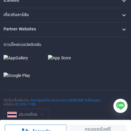
ช่วยเหลือ
คำถามที่พบบ่อย
ติดต่อเรา
ที่ตั้งของเรา
เกี่ยวกับคาร์ซัม
เรื่องราวของเรา
ซื้อรถจาก CARSOME
บทความ
การแจ้งเบาะแส
ร่วมงานกับเรา
Partner Websites
AutoFun
One2Car
AutoSpinn
CarTimes
ดาวน์โหลดแอปพลิเคชัน
วิธีเลือกซื้อเพิ่มเติม:
ค้นหาศูนย์บริการครบวงจร CARSOME ใกล้บ้านคุณ.
หรือโทร
02-026-1188
ประเทศไทย
© 2016-2025 CARSOME (THAILAND) CO., LTD.(105559096112) สงวน
ทดลองขับฟรี
ลิขสิทธิ์