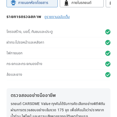
ภายนอกห้องโดยสาร
ภายในรถยนต์
รายการตรวจสภาพ
ดูรายงานฉบับเต็ม
โครงสร้าง, บอดี้, กันชนและประตู
ฝากระโปรงหน้าและหลังคา
ไฟภายนอก
กระจกและกระจกมองข้าง
ล้อและยาง
ตรวจสอบอย่างมืออาชีพ
รถยนต์ CARSOME Value ทุกคันได้รับการคัดเลือกอย่างพิถีพิถัน
ผ่านการตรวจสอบอย่างเข้มงวด 175 จุด เพื่อให้แน่ใจว่าปราศจาก
น้ำท่วม ไฟไหม้ และความเสียหายจากอุบัติเหตุร้ายแรง