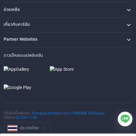
ช่วยเหลือ
คำถามที่พบบ่อย
ติดต่อเรา
ที่ตั้งของเรา
เกี่ยวกับคาร์ซัม
เรื่องราวของเรา
ซื้อรถจาก CARSOME
บทความ
การแจ้งเบาะแส
ร่วมงานกับเรา
Partner Websites
AutoFun
One2Car
AutoSpinn
CarTimes
ดาวน์โหลดแอปพลิเคชัน
วิธีเลือกซื้อเพิ่มเติม:
ค้นหาศูนย์บริการครบวงจร CARSOME ใกล้บ้านคุณ.
หรือโทร
02-026-1188
ประเทศไทย