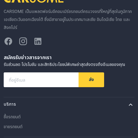
CARSOME เป็นแพลตฟอร์มอีคอมเมิร์ซรถยนต์ครบวงจรที่ใหญ่ที่สุดในภูมิภาค
เอเชียตะวันออกเฉียงใต้ ซึ่งมีสาขาอยู่ในประเทศมาเลเซีย อินโดนีเซีย ไทย และ
สิงคโปร์
สมัครรับข่าวสารจากเรา
รับส่วนลด โปรโมชัน และสิทธิประโยชน์พิเศษล่าสุดส่งตรงถึงอีเมลของคุณ
ส่ง
ที่อยู่อีเมล
บริการ
ซื้อรถยนต์
ขายรถยนต์