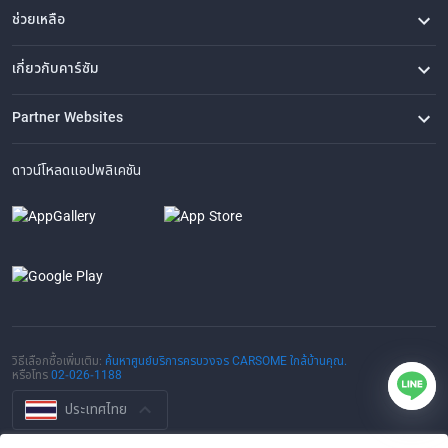
ช่วยเหลือ
คำถามที่พบบ่อย
ติดต่อเรา
ที่ตั้งของเรา
เกี่ยวกับคาร์ซัม
เรื่องราวของเรา
ซื้อรถจาก CARSOME
บทความ
การแจ้งเบาะแส
ร่วมงานกับเรา
Partner Websites
AutoFun
One2Car
AutoSpinn
CarTimes
ดาวน์โหลดแอปพลิเคชัน
วิธีเลือกซื้อเพิ่มเติม:
ค้นหาศูนย์บริการครบวงจร CARSOME ใกล้บ้านคุณ.
หรือโทร
02-026-1188
ประเทศไทย
© 2016-2025 CARSOME (THAILAND) CO., LTD.(105559096112) สงวน