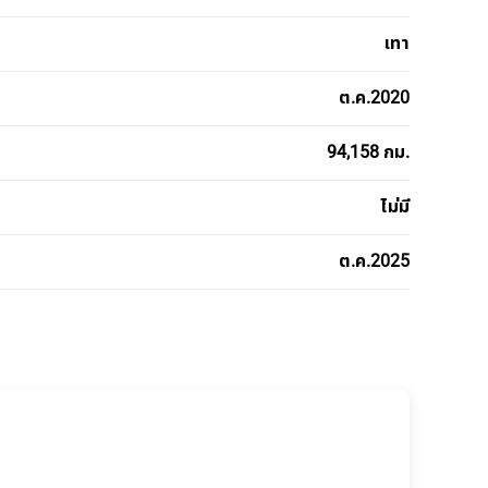
เทา
ต.ค.2020
94,158 กม.
ไม่มี
ต.ค.2025