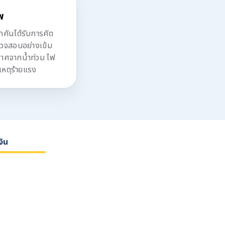
พ
ันได้รับการคัด
รวจสอบอย่างเข้ม
ปราศจากน้ำท่วม ไฟ
เหตุร้ายแรง
งิน