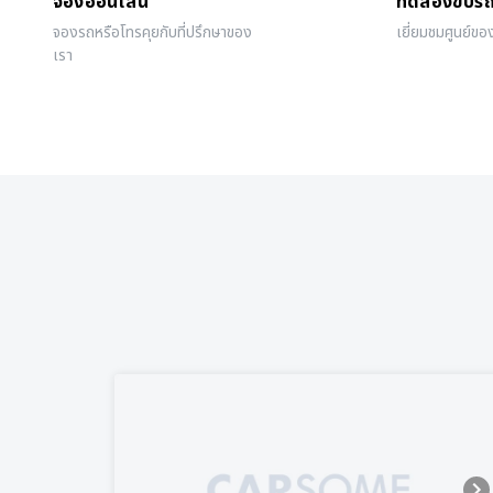
จองออนไลน์
ทดลองขับร
จองรถหรือโทรคุยกับที่ปรึกษาของ
เยี่ยมชมศูนย์ขอ
เรา