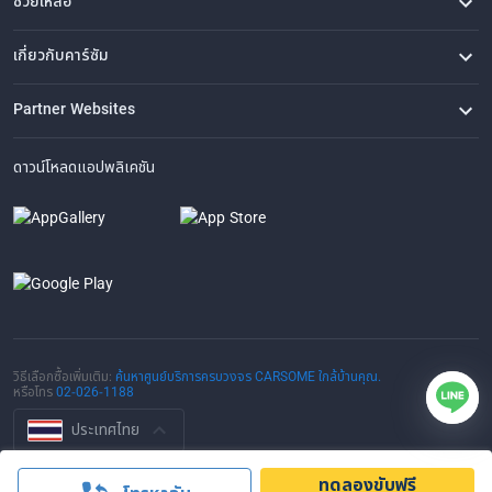
ช่วยเหลือ
คำถามที่พบบ่อย
ติดต่อเรา
ที่ตั้งของเรา
เกี่ยวกับคาร์ซัม
เรื่องราวของเรา
ซื้อรถจาก CARSOME
บทความ
การแจ้งเบาะแส
ร่วมงานกับเรา
Partner Websites
AutoFun
One2Car
AutoSpinn
CarTimes
ดาวน์โหลดแอปพลิเคชัน
วิธีเลือกซื้อเพิ่มเติม:
ค้นหาศูนย์บริการครบวงจร CARSOME ใกล้บ้านคุณ.
หรือโทร
02-026-1188
ประเทศไทย
© 2016-2025 CARSOME (THAILAND) CO., LTD.(105559096112) สงวน
ทดลองขับฟรี
ลิขสิทธิ์