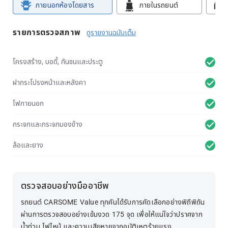
ภายนอกห้องโดยสาร
ภายในรถยนต์
รายการตรวจสภาพ
ดูรายงานฉบับเต็ม
โครงสร้าง, บอดี้, กันชนและประตู
ฝากระโปรงหน้าและหลังคา
ไฟภายนอก
กระจกและกระจกมองข้าง
ล้อและยาง
ตรวจสอบอย่างมืออาชีพ
รถยนต์ CARSOME Value ทุกคันได้รับการคัดเลือกอย่างพิถีพิถัน
ผ่านการตรวจสอบอย่างเข้มงวด 175 จุด เพื่อให้แน่ใจว่าปราศจาก
น้ำท่วม ไฟไหม้ และความเสียหายจากอุบัติเหตุร้ายแรง