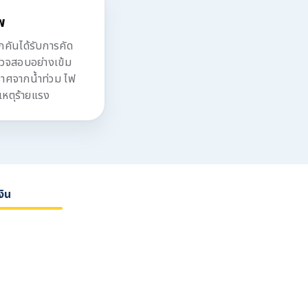
พ
ันได้รับการคัด
รวจสอบอย่างเข้ม
ปราศจากน้ำท่วม ไฟ
เหตุร้ายแรง
งิน