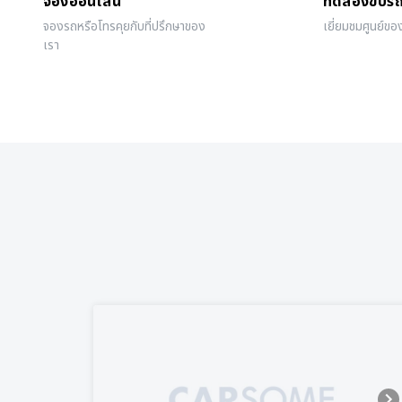
จองออนไลน์
ทดลองขับร
จองรถหรือโทรคุยกับที่ปรึกษาของ
เยี่ยมชมศูนย์ขอ
เรา