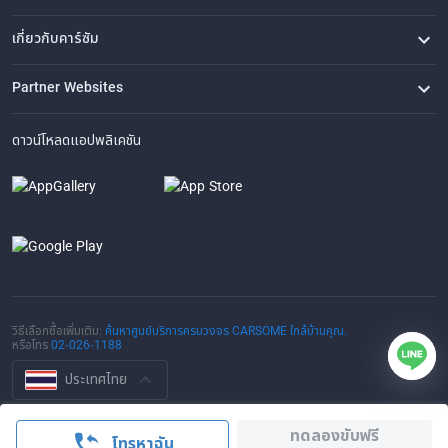
คำถามที่พบบ่อย
ติดต่อเรา
ที่ตั้งของเรา
เกี่ยวกับคาร์ซัม
เรื่องราวของเรา
ซื้อรถจาก CARSOME
บทความ
การแจ้งเบาะแส
ร่วมงานกับเรา
Partner Websites
AutoFun
One2Car
AutoSpinn
CarTimes
ดาวน์โหลดแอปพลิเคชัน
วิธีเลือกซื้อเพิ่มเติม:
ค้นหาศูนย์บริการครบวงจร CARSOME ใกล้บ้านคุณ.
หรือโทร
02-026-1188
ประเทศไทย
© 2016-2025 CARSOME (THAILAND) CO., LTD.(105559096112) สงวน
ทดลองขับฟรี
ลิขสิทธิ์
โทรหาฉัน