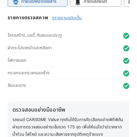
ภายนอกห้องโดยสาร
ภายในรถยนต์
รายการตรวจสภาพ
ดูรายงานฉบับเต็ม
โครงสร้าง, บอดี้, กันชนและประตู
ฝากระโปรงหน้าและหลังคา
ไฟภายนอก
กระจกและกระจกมองข้าง
ล้อและยาง
ตรวจสอบอย่างมืออาชีพ
รถยนต์ CARSOME Value ทุกคันได้รับการคัดเลือกอย่างพิถีพิถัน
ผ่านการตรวจสอบอย่างเข้มงวด 175 จุด เพื่อให้แน่ใจว่าปราศจาก
น้ำท่วม ไฟไหม้ และความเสียหายจากอุบัติเหตุร้ายแรง