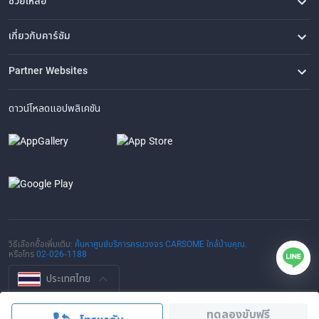
ช่วยเหลือ
คำถามที่พบบ่อย
ติดต่อเรา
ที่ตั้งของเรา
เกี่ยวกับคาร์ซัม
เรื่องราวของเรา
ซื้อรถจาก CARSOME
บทความ
การแจ้งเบาะแส
ร่วมงานกับเรา
Partner Websites
AutoFun
One2Car
AutoSpinn
CarTimes
ดาวน์โหลดแอปพลิเคชัน
วิธีเลือกซื้อเพิ่มเติม:
ค้นหาศูนย์บริการครบวงจร CARSOME ใกล้บ้านคุณ.
หรือโทร
02-026-1188
ประเทศไทย
© 2016-2025 CARSOME (THAILAND) CO., LTD.(105559096112) สงวน
ทดลองขับฟรี
ลิขสิทธิ์