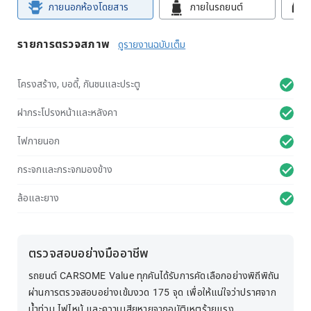
ภายนอกห้องโดยสาร
ภายในรถยนต์
รายการตรวจสภาพ
ดูรายงานฉบับเต็ม
โครงสร้าง, บอดี้, กันชนและประตู
ฝากระโปรงหน้าและหลังคา
ไฟภายนอก
กระจกและกระจกมองข้าง
ล้อและยาง
ตรวจสอบอย่างมืออาชีพ
รถยนต์ CARSOME Value ทุกคันได้รับการคัดเลือกอย่างพิถีพิถัน
ผ่านการตรวจสอบอย่างเข้มงวด 175 จุด เพื่อให้แน่ใจว่าปราศจาก
น้ำท่วม ไฟไหม้ และความเสียหายจากอุบัติเหตุร้ายแรง