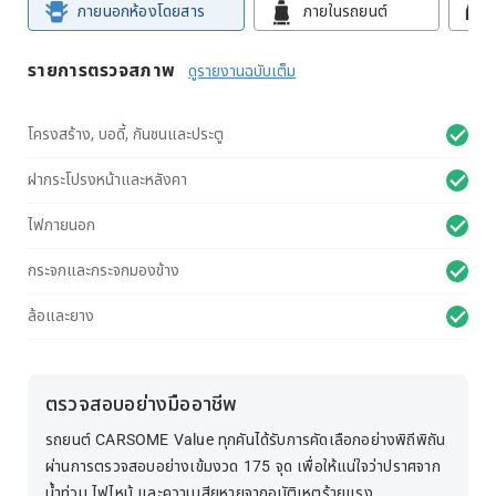
ภายนอกห้องโดยสาร
ภายในรถยนต์
รายการตรวจสภาพ
ดูรายงานฉบับเต็ม
โครงสร้าง, บอดี้, กันชนและประตู
ฝากระโปรงหน้าและหลังคา
ไฟภายนอก
กระจกและกระจกมองข้าง
ล้อและยาง
ตรวจสอบอย่างมืออาชีพ
รถยนต์ CARSOME Value ทุกคันได้รับการคัดเลือกอย่างพิถีพิถัน
ผ่านการตรวจสอบอย่างเข้มงวด 175 จุด เพื่อให้แน่ใจว่าปราศจาก
น้ำท่วม ไฟไหม้ และความเสียหายจากอุบัติเหตุร้ายแรง