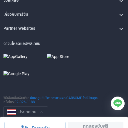
ช่วยเหลือ
คำถามที่พบบ่อย
ติดต่อเรา
ที่ตั้งของเรา
เกี่ยวกับคาร์ซัม
เรื่องราวของเรา
ซื้อรถจาก CARSOME
บทความ
การแจ้งเบาะแส
ร่วมงานกับเรา
Partner Websites
AutoFun
One2Car
AutoSpinn
CarTimes
ดาวน์โหลดแอปพลิเคชัน
วิธีเลือกซื้อเพิ่มเติม:
ค้นหาศูนย์บริการครบวงจร CARSOME ใกล้บ้านคุณ.
หรือโทร
02-026-1188
ประเทศไทย
© 2016-2025 CARSOME (THAILAND) CO., LTD.(105559096112) สงวน
ทดลองขับฟรี
ลิขสิทธิ์