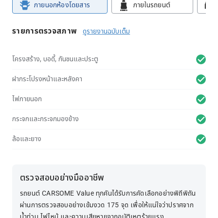
ภายนอกห้องโดยสาร
ภายในรถยนต์
รายการตรวจสภาพ
ดูรายงานฉบับเต็ม
โครงสร้าง, บอดี้, กันชนและประตู
ฝากระโปรงหน้าและหลังคา
ไฟภายนอก
กระจกและกระจกมองข้าง
ล้อและยาง
ตรวจสอบอย่างมืออาชีพ
รถยนต์ CARSOME Value ทุกคันได้รับการคัดเลือกอย่างพิถีพิถัน
ผ่านการตรวจสอบอย่างเข้มงวด 175 จุด เพื่อให้แน่ใจว่าปราศจาก
น้ำท่วม ไฟไหม้ และความเสียหายจากอุบัติเหตุร้ายแรง