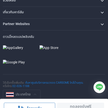
ช่วยเหลือ
คำถามที่พบบ่อย
ติดต่อเรา
ที่ตั้งของเรา
เกี่ยวกับคาร์ซัม
เรื่องราวของเรา
ซื้อรถจาก CARSOME
บทความ
การแจ้งเบาะแส
ร่วมงานกับเรา
Partner Websites
AutoFun
One2Car
AutoSpinn
CarTimes
ดาวน์โหลดแอปพลิเคชัน
วิธีเลือกซื้อเพิ่มเติม:
ค้นหาศูนย์บริการครบวงจร CARSOME ใกล้บ้านคุณ.
หรือโทร
02-026-1188
ประเทศไทย
© 2016-2025 CARSOME (THAILAND) CO., LTD.(105559096112) สงวน
ทดลองขับฟรี
ลิขสิทธิ์