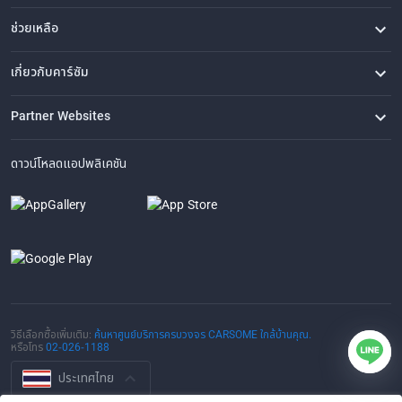
ช่วยเหลือ
คำถามที่พบบ่อย
ติดต่อเรา
ที่ตั้งของเรา
เกี่ยวกับคาร์ซัม
เรื่องราวของเรา
ซื้อรถจาก CARSOME
บทความ
การแจ้งเบาะแส
ร่วมงานกับเรา
Partner Websites
AutoFun
One2Car
AutoSpinn
CarTimes
ดาวน์โหลดแอปพลิเคชัน
วิธีเลือกซื้อเพิ่มเติม:
ค้นหาศูนย์บริการครบวงจร CARSOME ใกล้บ้านคุณ.
หรือโทร
02-026-1188
ประเทศไทย