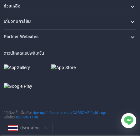
ช่วยเหลือ
คำถามที่พบบ่อย
ติดต่อเรา
ที่ตั้งของเรา
เกี่ยวกับคาร์ซัม
เรื่องราวของเรา
ซื้อรถจาก CARSOME
บทความ
การแจ้งเบาะแส
ร่วมงานกับเรา
Partner Websites
AutoFun
One2Car
AutoSpinn
CarTimes
ดาวน์โหลดแอปพลิเคชัน
วิธีเลือกซื้อเพิ่มเติม:
ค้นหาศูนย์บริการครบวงจร CARSOME ใกล้บ้านคุณ.
หรือโทร
02-026-1188
ประเทศไทย
© 2016-2025 CARSOME (THAILAND) CO., LTD.(105559096112) สงวน