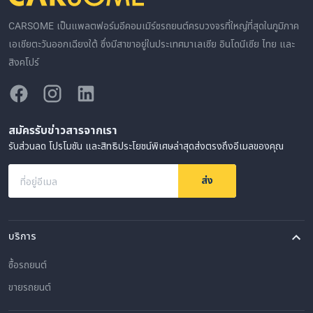
CARSOME เป็นแพลตฟอร์มอีคอมเมิร์ซรถยนต์ครบวงจรที่ใหญ่ที่สุดในภูมิภาค
เอเชียตะวันออกเฉียงใต้ ซึ่งมีสาขาอยู่ในประเทศมาเลเซีย อินโดนีเซีย ไทย และ
สิงคโปร์
สมัครรับข่าวสารจากเรา
รับส่วนลด โปรโมชัน และสิทธิประโยชน์พิเศษล่าสุดส่งตรงถึงอีเมลของคุณ
ส่ง
ที่อยู่อีเมล
บริการ
ซื้อรถยนต์
ขายรถยนต์