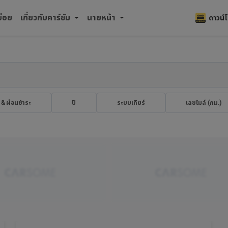
บ่อย
เกี่ยวกับคาร์ซัม
นายหน้า
ดาวน์
 & ผ่อนชำระ
ปี
ระบบเกียร์
เลขไมล์ (กม.​)