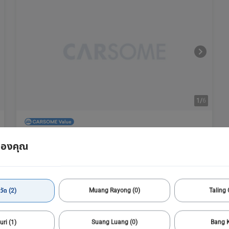
1/
6
2021 Mercedes-AMG
ของคุณ
GLA 35 4MATIC 2.0
8,008 กม.
Automatic
Thon Buri
1,759,000
34,301 บาท /เดือน
บาท
วัด (2)
Muang Rayong (0)
Taling 
ไม่มีรถในคลัง
uri (1)
Suang Luang (0)
Bang K