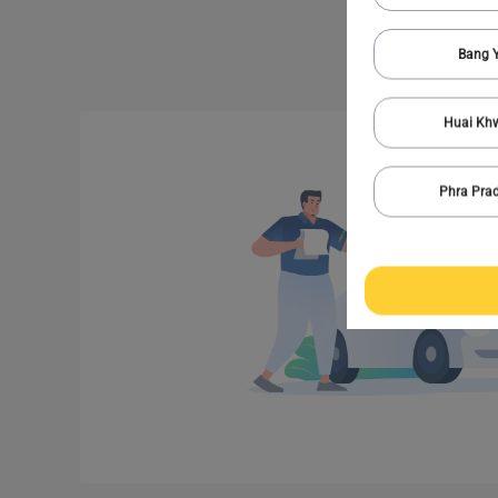
Bang Y
Huai Kh
Phra Pra