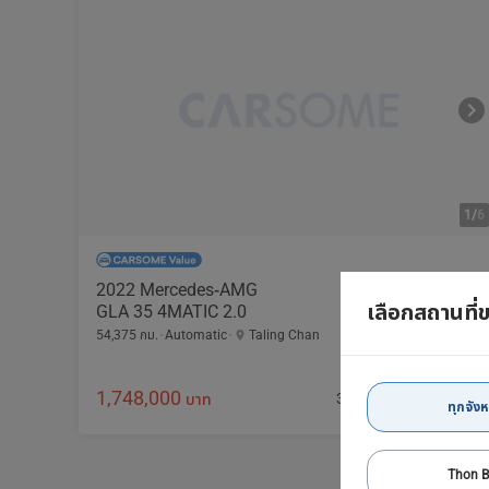
1/
6
2022 Mercedes-AMG
เลือกสถานที่
GLA 35 4MATIC 2.0
54,375 กม.
Automatic
Taling Chan
1,748,000
34,086 บาท /เดือน
บาท
ทุกจังห
Thon B