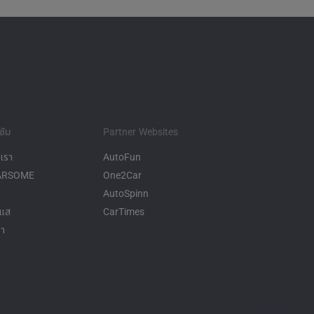
ซัม
Partner Websites
งเรา
AutoFun
CARSOME
One2Car
AutoSpinn
ะแส
CarTimes
รา