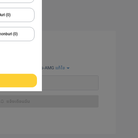
uri (0)
onburi (0)
แจ้งเตือนฉัน
้ามาบนเว็ปไซด์
Mercedes-AMG
แก้ไข
แจ้งเตือนฉัน