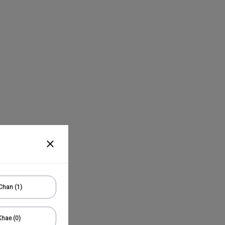
Chan (1)
hae (0)