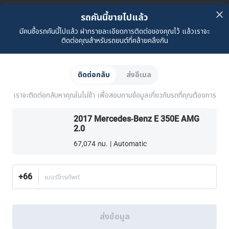
คำถามที่พบบ่อย
ติดต่อเรา
ที่ตั้งของเรา
เกี่ยวกับคาร์ซัม
รถคันนี้ขายไปแล้ว
มีคนซื้อรถคันนี้ไปแล้ว ฝากรายละเอียดการติดต่อของคุณไว้ แล้วเราจะ
เรื่องราวของเรา
ซื้อรถจาก CARSOME
บทความ
การแจ้งเบาะแส
ร่วมงานกับเรา
Partner Websites
ติดต่อคุณสำหรับรถยนต์ที่คล้ายคลึงกัน
AutoFun
One2Car
AutoSpinn
CarTimes
ดาวน์โหลดแอปพลิเคชัน
ติดต่อกลับ
ส่งอีเมล
เราจะติดต่อกลับหาคุณในไม่ช้า เพื่อสอบถามข้อมูลเกี่ยวกับรถที่คุณต้องการ
2017 Mercedes-Benz E 350E AMG
2.0
67,074 กม. | Automatic
วิธีเลือกซื้อเพิ่มเติม:
ค้นหาศูนย์บริการครบวงจร CARSOME ใกล้บ้านคุณ.
หรือโทร
02-026-1188
+66
เบอร์โทรศัพท์
ประเทศไทย
© 2016-2025 CARSOME (THAILAND) CO., LTD.(105559096112) สงวน
ส่งข้อมูล
ลิขสิทธิ์
นโยบายความเป็นส่วนตัว
เงื่อนไขการใช้บริการ
นโยบายคุกกี้
นโยบายคุกกี้