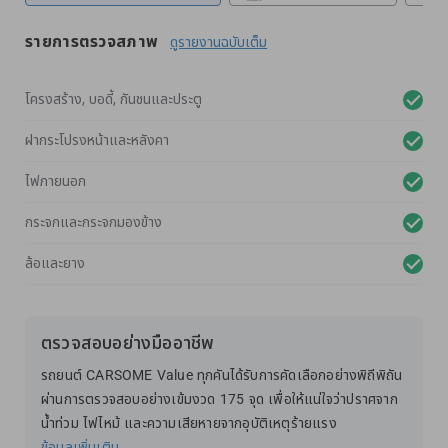
รายการตรวจสภาพ
ดูรายงานฉบับเต็ม
โครงสร้าง, บอดี้, กันชนและประตู
ฝากระโปรงหน้าและหลังคา
ไฟภายนอก
กระจกและกระจกมองข้าง
ล้อและยาง
ตรวจสอบอย่างมืออาชีพ
รถยนต์ CARSOME Value ทุกคันได้รับการคัดเลือกอย่างพิถีพิถัน
ผ่านการตรวจสอบอย่างเข้มงวด 175 จุด เพื่อให้แน่ใจว่าปราศจาก
น้ำท่วม ไฟไหม้ และความเสียหายจากอุบัติเหตุร้ายแรง
ข้อมูลเพิ่มเติม