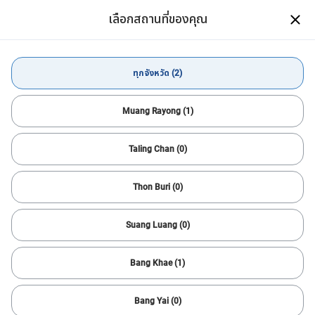
เลือกสถานที่ของคุณ
ดาวน์โหลดแอป CARSOME
เปิด
ใช้งานง่าย ซื้อขายสะดวกผ่านมือถือ
ดาวน์โหลดแอป
ทุกจังหวัด (2)
ซื้อรถยนต์
MG
GS
ทุกจังหวัด
Muang Rayong (1)
Taling Chan (0)
ตัวกรองทั้งหมด
1
เรียงลำดับ
Thon Buri (0)
ตั้งค่าใหม่
MG & GS
แจ้งเตือนการค้นหา
Suang Luang (0)
ค้นหารถคันต่อไปได้เร็วขึ้น
ตัวช่วยที่จะให้คุณหารถคันที่โดนใจได้อย่างสะดวก รวดเร็ว และง่ายยิ่ง
Bang Khae (1)
ขึ้น!
สำเร็จ
Bang Yai (0)