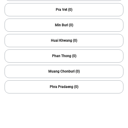
2 ผลลัพธ์
Pra Vet (0)
Min Buri (0)
Huai Khwang (0)
Phan Thong (0)
Muang Chonburi (0)
1/
6
Phra Pradaeng (0)
2017 MG
GS X SUNROOF 1.5
75,975 กม.
Automatic
Bang Khae
299,000
5,831 บาท /เดือน
บาท