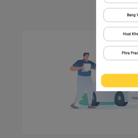
Bang Y
Huai Kh
Phra Pra