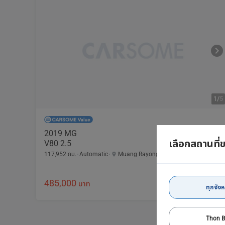
1/
5
2019 MG
เลือกสถานที่
V80 2.5
117,952 กม.
Automatic
Muang Rayong
485,000
9,458 บาท /เดือน
บาท
ทุกจังห
Thon B