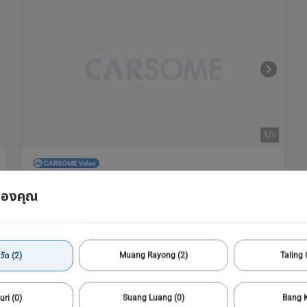
1/
6
2020 MG
ของคุณ
V80 2.5
67,083 กม.
Automatic
Muang Rayong
485,000
9,458 บาท /เดือน
บาท
วัด (2)
Muang Rayong (2)
Taling 
ไม่มีรถในคลัง
uri (0)
Suang Luang (0)
Bang K