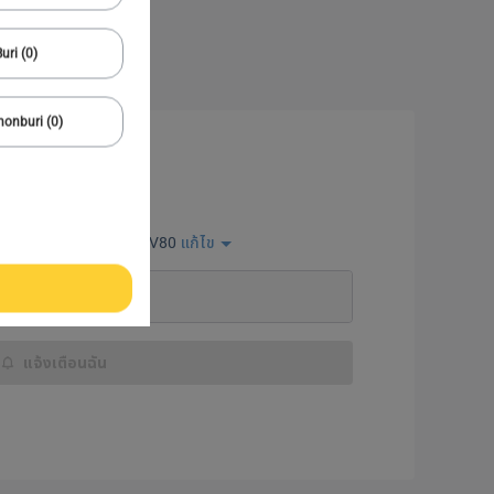
uri (0)
onburi (0)
แจ้งเตือนฉัน
รเข้ามาบนเว็ปไซด์
MG & V80
แก้ไข
แจ้งเตือนฉัน