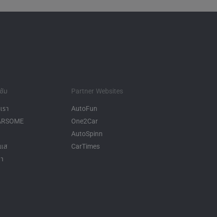
ซัม
Partner Websites
งเรา
AutoFun
CARSOME
One2Car
AutoSpinn
ะแส
CarTimes
รา