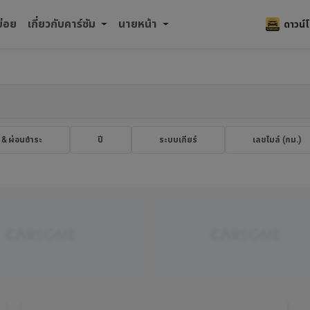
บ่อย
เกี่ยวกับคาร์ซัม
นายหน้า
ดาวน์
 & ผ่อนชำระ
ปี
ระบบเกียร์
เลขไมล์ (กม.​)