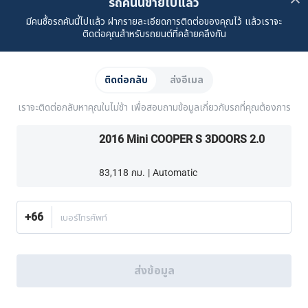
รถคันนี้ขายไปแล้ว
มีคนซื้อรถคันนี้ไปแล้ว ฝากรายละเอียดการติดต่อของคุณไว้ แล้วเราจะ
เรื่องราวของเรา
ซื้อรถจาก CARSOME
บทความ
การแจ้งเบาะแส
ร่วมงานกับเรา
Partner Websites
ติดต่อคุณสำหรับรถยนต์ที่คล้ายคลึงกัน
AutoFun
One2Car
AutoSpinn
CarTimes
ดาวน์โหลดแอปพลิเคชัน
ติดต่อกลับ
ส่งอีเมล
เราจะติดต่อกลับหาคุณในไม่ช้า เพื่อสอบถามข้อมูลเกี่ยวกับรถที่คุณต้องการ
2016 Mini COOPER S 3DOORS 2.0
83,118 กม. | Automatic
วิธีเลือกซื้อเพิ่มเติม:
ค้นหาศูนย์บริการครบวงจร CARSOME ใกล้บ้านคุณ.
หรือโทร
02-026-1188
+66
เบอร์โทรศัพท์
ประเทศไทย
© 2016-2025 CARSOME (THAILAND) CO., LTD.(105559096112) สงวน
ส่งข้อมูล
ลิขสิทธิ์
นโยบายความเป็นส่วนตัว
เงื่อนไขการใช้บริการ
นโยบายคุกกี้
นโยบายคุกกี้