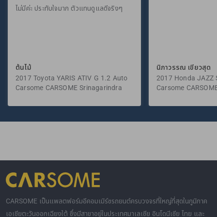
ไม่มีค่ะ ประทับใจมาก ตัวแทนดูแลดีจริงๆ
ต้นไม้
นิภาวรรณ เขียวสุด
2017 Toyota YARIS ATIV G 1.2 Auto
2017 Honda JAZZ S
Carsome CARSOME Srinagarindra
Carsome CARSOME
CARSOME เป็นแพลตฟอร์มอีคอมเมิร์ซรถยนต์ครบวงจรที่ใหญ่ที่สุดในภูมิภาค
เอเชียตะวันออกเฉียงใต้ ซึ่งมีสาขาอยู่ในประเทศมาเลเซีย อินโดนีเซีย ไทย และ