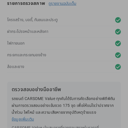
รายการตรวจสภาพ
ดูรายงานฉบับเต็ม
โครงสร้าง, บอดี้, กันชนและประตู
ฝากระโปรงหน้าและหลังคา
ไฟภายนอก
กระจกและกระจกมองข้าง
ล้อและยาง
ตรวจสอบอย่างมืออาชีพ
รถยนต์ CARSOME Value ทุกคันได้รับการคัดเลือกอย่างพิถีพิถัน
ผ่านการตรวจสอบอย่างเข้มงวด 175 จุด เพื่อให้แน่ใจว่าปราศจาก
น้ำท่วม ไฟไหม้ และความเสียหายจากอุบัติเหตุร้ายแรง
ข้อมูลเพิ่มเติม
CARSOME Value นำเสนอรถที่ขายตามสภาพในราคาที่