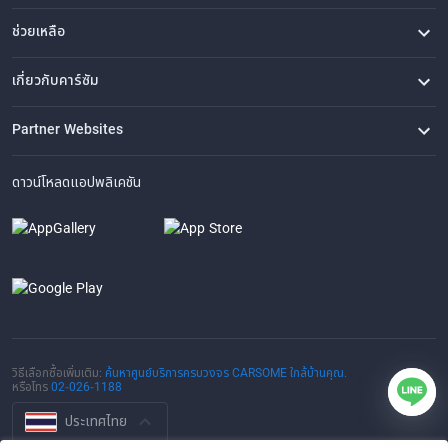
ช่วยเหลือ
คำถามที่พบบ่อย
ติดต่อเรา
ที่ตั้งของเรา
เกี่ยวกับคาร์ซัม
เรื่องราวของเรา
ซื้อรถจาก CARSOME
บทความ
การแจ้งเบาะแส
ร่วมงานกับเรา
Partner Websites
AutoFun
One2Car
AutoSpinn
CarTimes
ดาวน์โหลดแอปพลิเคชัน
วิธีเลือกซื้อเพิ่มเติม:
ค้นหาศูนย์บริการครบวงจร CARSOME ใกล้บ้านคุณ.
หรือโทร
02-026-1188
ประเทศไทย