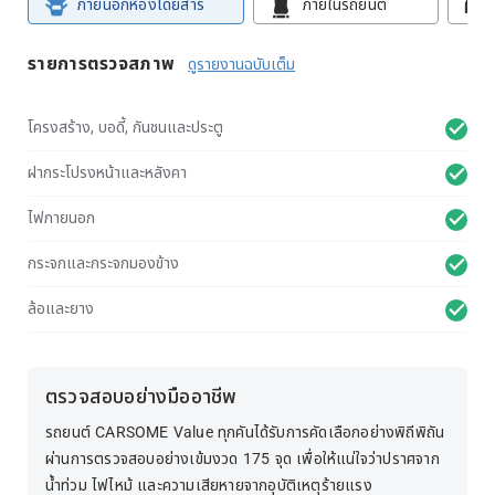
ภายนอกห้องโดยสาร
ภายในรถยนต์
รายการตรวจสภาพ
ดูรายงานฉบับเต็ม
โครงสร้าง, บอดี้, กันชนและประตู
ฝากระโปรงหน้าและหลังคา
ไฟภายนอก
กระจกและกระจกมองข้าง
ล้อและยาง
ตรวจสอบอย่างมืออาชีพ
รถยนต์ CARSOME Value ทุกคันได้รับการคัดเลือกอย่างพิถีพิถัน
ผ่านการตรวจสอบอย่างเข้มงวด 175 จุด เพื่อให้แน่ใจว่าปราศจาก
น้ำท่วม ไฟไหม้ และความเสียหายจากอุบัติเหตุร้ายแรง