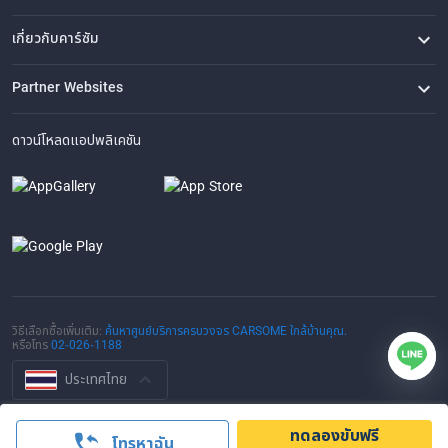
คำถามที่พบบ่อย
ติดต่อเรา
ที่ตั้งของเรา
เกี่ยวกับคาร์ซัม
เรื่องราวของเรา
ซื้อรถจาก CARSOME
บทความ
การแจ้งเบาะแส
ร่วมงานกับเรา
Partner Websites
AutoFun
One2Car
AutoSpinn
CarTimes
ดาวน์โหลดแอปพลิเคชัน
วิธีเลือกซื้อเพิ่มเติม:
ค้นหาศูนย์บริการครบวงจร CARSOME ใกล้บ้านคุณ.
หรือโทร
02-026-1188
ประเทศไทย
© 2016-2025 CARSOME (THAILAND) CO., LTD.(105559096112) สงวน
ทดลองขับฟรี
ลิขสิทธิ์
โทรหาฉัน