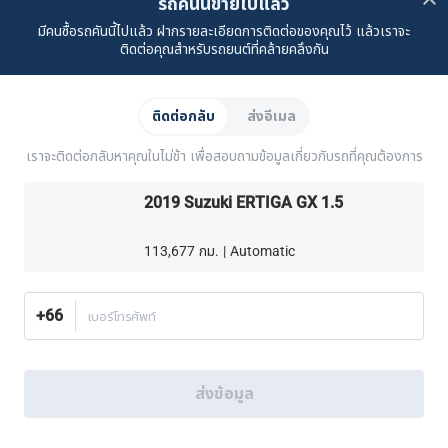
รถคันนี้ขายไปแล้ว
มีคนซื้อรถคันนี้ไปแล้ว ฝากรายละเอียดการติดต่อของคุณไว้ แล้วเราจะ
เรื่องราวของเรา
ซื้อรถจาก CARSOME
บทความ
การแจ้งเบาะแส
ร่วมงานกับเรา
Partner Websites
ติดต่อคุณสำหรับรถยนต์ที่คล้ายคลึงกัน
AutoFun
One2Car
AutoSpinn
CarTimes
ดาวน์โหลดแอปพลิเคชัน
ติดต่อกลับ
ส่งอีเมล
เราจะติดต่อกลับหาคุณในไม่ช้า เพื่อสอบถามข้อมูลเกี่ยวกับรถที่คุณต้องการ
2019 Suzuki ERTIGA GX 1.5
113,677 กม. | Automatic
วิธีเลือกซื้อเพิ่มเติม:
ค้นหาศูนย์บริการครบวงจร CARSOME ใกล้บ้านคุณ.
หรือโทร
02-026-1188
+66
เบอร์โทรศัพท์
ประเทศไทย
© 2016-2025 CARSOME (THAILAND) CO., LTD.(105559096112) สงวน
ส่งข้อมูล
ลิขสิทธิ์
นโยบายความเป็นส่วนตัว
เงื่อนไขการใช้บริการ
นโยบายคุกกี้
นโยบายคุกกี้