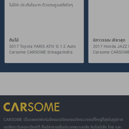
ไม่มีค่ะ ประทับใจมาก ตัวแทนดูแลดีจริงๆ
ต้นไม้
นิภาวรรณ เขียวสุด
2017 Toyota YARIS ATIV G 1.2 Auto
2017 Honda JAZZ S
Carsome CARSOME Srinagarindra
Carsome CARSOME
CARSOME เป็นแพลตฟอร์มอีคอมเมิร์ซรถยนต์ครบวงจรที่ใหญ่ที่สุดในภูมิภาค
เอเชียตะวันออกเฉียงใต้ ซึ่งมีสาขาอยู่ในประเทศมาเลเซีย อินโดนีเซีย ไทย และ